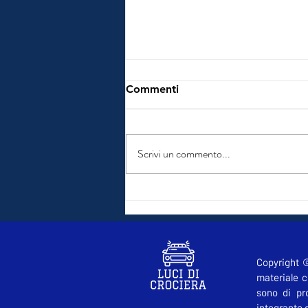
Commenti
Scrivi un commento...
L'interscambio: un limbo
normativo
Copyright ©
materiale c
sono di pro
integrante d