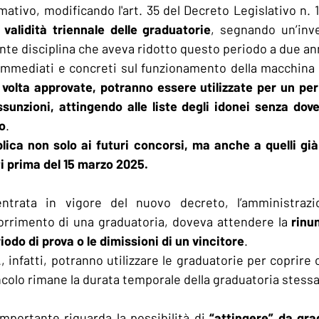
rmativo, modificando
l'art. 35 del Decreto Legislativo n. 
 
validità triennale delle graduatorie
, segnando un’inve
nte disciplina che aveva ridotto questo periodo a due an
volta approvate, potranno essere utilizzate per un per
unzioni, attingendo alle liste degli idonei senza dove
o
. 
lica non solo ai futuri concorsi, ma anche a quelli già
i prima del 15 marzo 2025.
’entrata in vigore del nuovo decreto, l’amministrazi
orrimento di una graduatoria, doveva attendere la 
rinu
odo di prova o le dimissioni di un vincitore
.
, infatti, potranno utilizzare le graduatorie per coprire 
ncolo rimane la durata temporale della graduatoria stessa
mportante riguarda la possibilità di 
“attingere” da grad