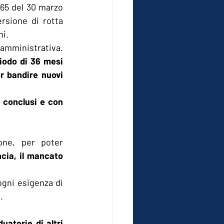
165 del 30 marzo 
rsione di rotta 
ni.
La norma ha effetti immediati e concreti sul funzionamento della macchina amministrativa. 
iodo di 36 mesi 
r bandire nuovi 
 conclusi e con 
one, per poter 
ncia, il mancato 
ogni esigenza di 
.
uatorie di altri 