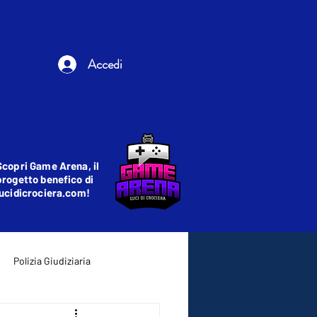
Accedi
Scopri Game Arena, il
progetto benefico di
lucidicrociera.com!
Polizia Giudiziaria