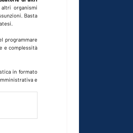
ltri organismi 
ssunzioni. Basta 
atesi.
nel programmare 
e e complessità 
stica in formato 
Amministrativa e 