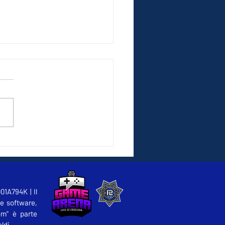
 è lo "scavalco" nella
lica Amministrazione?
01A794K | Il
ce software,
om" è parte
ldi.