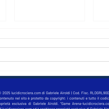
Le graduatorie dei concorsi
Cosa
indetti da ASMEL sono
Pubb
cedibili?
 2025 lucidicrociera.com di Gabriele Airoldi | Cod. Fisc. RLDGRL90D
ontenuto nel sito è protetto da copyright: i contenuti e tutto il codi
prietà esclusiva di Gabriele Airoldi. "Game Arena-lucidicrociera.c
i lucidicrociera.com ed è anch'esso proprietà esclusiva di Gabriele Airo