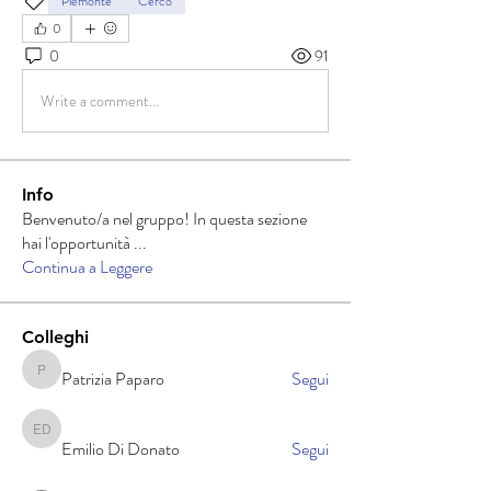
Piemonte
Cerco
0
0
91
Write a comment...
Info
Benvenuto/a nel gruppo! In questa sezione
hai l'opportunità
...
Continua a Leggere
Colleghi
Patrizia Paparo
Segui
Patrizia Paparo
Emilio Di Donato
Emilio Di Donato
Segui