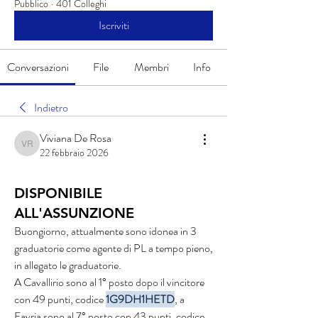
Pubblico
·
401 Colleghi
Iscriviti
Conversazioni
File
Membri
Info
Indietro
Viviana De Rosa
Viviana De Rosa
22 febbraio 2026
DISPONIBILE
ALL'ASSUNZIONE
Buongiorno, attualmente sono idonea in 3 
graduatorie come agente di PL a tempo pieno, 
in allegato le graduatorie. 
A Cavallirio sono al 1° posto dopo il vincitore 
con 49 punti, codice 
1G9DH1HETD
, a 
Favria sono al 7° posto con 43 punti, codice 