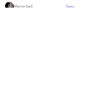
Marina Seclì
Segui
Matteo Cinti
Segui
Matteo Cinti
Antonio Viola
Segui
Antonio Viola
Vedi tutti Colleghi (401)
Cookie policy
Informativa sulla privacy