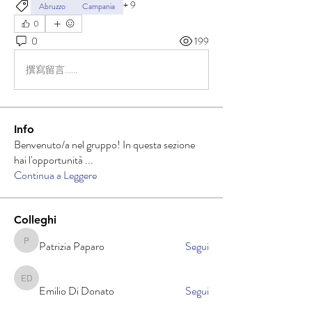
+
9
Abruzzo
Campania
0
0
199
撰寫留言......
Info
Benvenuto/a nel gruppo! In questa sezione
hai l'opportunità
...
Continua a Leggere
Colleghi
Patrizia Paparo
Segui
Patrizia Paparo
Emilio Di Donato
Emilio Di Donato
Segui