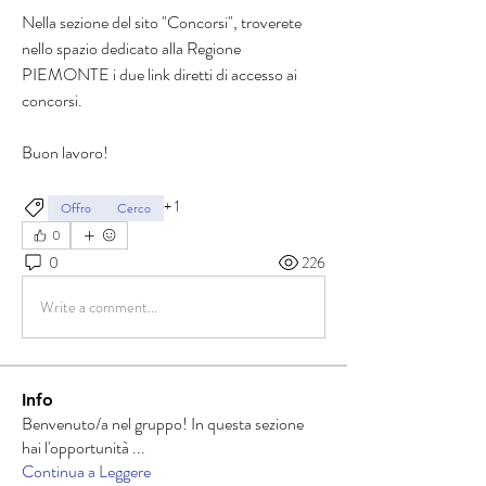
Nella sezione del sito "Concorsi", troverete 
nello spazio dedicato alla Regione 
PIEMONTE i due link diretti di accesso ai 
concorsi. 
Buon lavoro!
+
1
Offro
Cerco
0
0
226
Write a comment...
Info
Benvenuto/a nel gruppo! In questa sezione
hai l'opportunità
...
Continua a Leggere