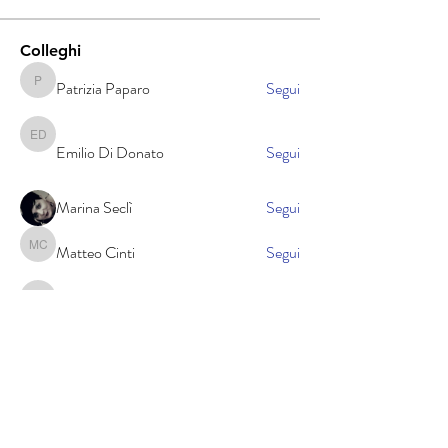
Colleghi
Patrizia Paparo
Segui
Patrizia Paparo
Emilio Di Donato
Emilio Di Donato
Segui
Marina Seclì
Segui
Matteo Cinti
Segui
Matteo Cinti
Antonio Viola
Segui
Antonio Viola
Vedi tutti Colleghi (401)