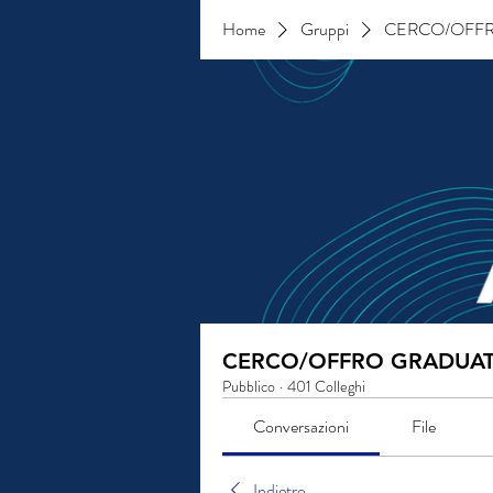
Home
Gruppi
CERCO/OFFR
CERCO/OFFRO GRADUAT
Pubblico
·
401 Colleghi
Conversazioni
File
Indietro