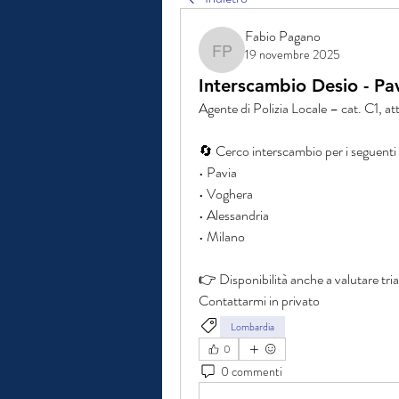
Fabio Pagano
19 novembre 2025
Fabio Pagano
Interscambio Desio - Pa
Agente di Polizia Locale – cat. C1, a
🔄 Cerco interscambio per i seguenti
• Pavia
• Voghera
• Alessandria
• Milano
👉 Disponibilità anche a valutare 
Contattarmi in privato
Lombardia
0
0 commenti