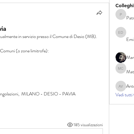
Colleghi
Patr
Patrizia 
via
Emilio D
ttualmente in servizio presso il Comune di Desio (MB).
Emi
 Comuni (o zone limitrofe):
Mari
Mat
Matteo C
Anto
Antonio V
triangolazioni,  MILANO - DESIO - PAVIA
Vedi tutti
185 visualizzazioni