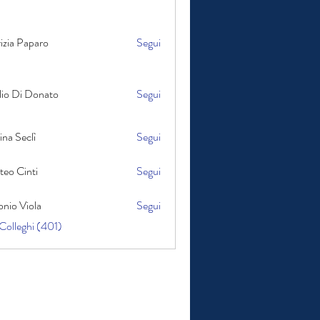
izia Paparo
Segui
Paparo
i Donato
lio Di Donato
Segui
na Seclì
Segui
teo Cinti
Segui
inti
nio Viola
Segui
iola
 Colleghi (401)