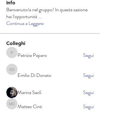
Info
Benvenuto/a nel gruppo! In questa sezione
hai l'opportunità
...
Continua a Leggere
Colleghi
Patrizia Paparo
Segui
Patrizia Paparo
Emilio Di Donato
Emilio Di Donato
Segui
Marina Seclì
Segui
Matteo Cinti
Segui
Matteo Cinti
Antonio Viola
Segui
Antonio Viola
Vedi tutti Colleghi (401)