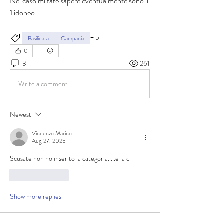
Nel caso mi fate sapere eventualmente sono il  
1 idoneo.
+
5
Basilicata
Campania
0
3
261
Write a comment...
Newest
Vincenzo Marino
Aug 27, 2025
Scusate non ho inserito la categoria.....e la c 
Like
Reply
Show more replies