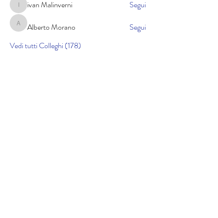
ivan Malinverni
Segui
ivan Malinverni
Alberto Morano
Segui
Alberto Morano
Vedi tutti Colleghi (178)
Cookie policy
Informativa sulla privacy
Copyright © 2025 lucidicrociera.com di Gabriele
Airoldi | Cod. Fisc. RLDGRL90D01A794K | Il materiale