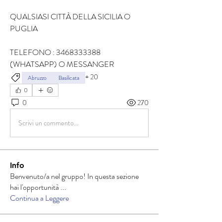
QUALSIASI CITTÀ DELLA SICILIA O 
PUGLIA
TELEFONO : 3468333388 
(WHATSAPP) O MESSANGER
+
20
Abruzzo
Basilicata
0
0
270
Scrivi un commento...
Info
Benvenuto/a nel gruppo! In questa sezione
hai l'opportunità
...
Continua a Leggere