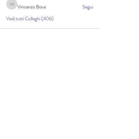
Vincenzo Bova
Segui
Vincenzo Bova
Vedi tutti Colleghi (406)
Cookie policy
Informativa sulla privacy
Copyright © 2025 lucidicrociera.com di Gabriele
Airoldi | Cod. Fisc. RLDGRL90D01A794K | Il materiale
contenuto nel sito è protetto da copyright: i
contenuti e tutto il codice software, sono di