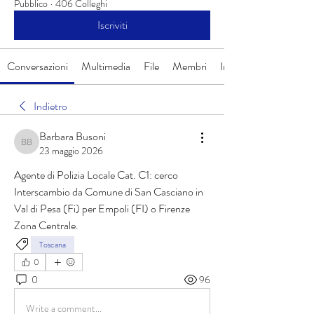
Pubblico
·
406 Colleghi
Iscriviti
Conversazioni
Multimedia
File
Membri
Info
Indietro
Barbara Busoni
Barbara Busoni
23 maggio 2026
Agente di Polizia Locale Cat. C1: cerco 
Interscambio da Comune di San Casciano in 
Val di Pesa (Fi) per Empoli (FI) o Firenze 
Zona Centrale.
Toscana
0
0
96
Write a comment...