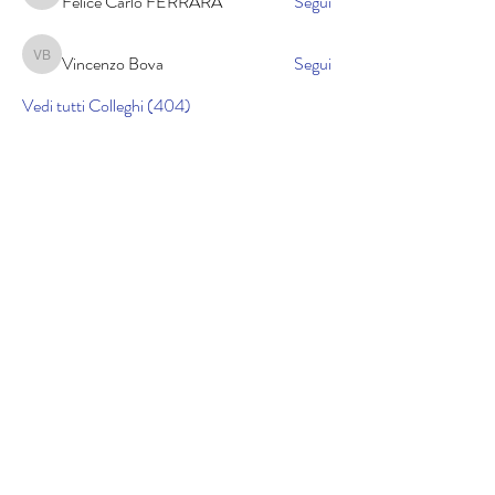
Felice Carlo FERRARA
Segui
Vincenzo Bova
Segui
Vincenzo Bova
Vedi tutti Colleghi (404)
Cookie policy
Informativa sulla privacy
Copyright © 2025 lucidicrociera.com di Gabriele
Airoldi | Cod. Fisc. RLDGRL90D01A794K | Il materiale