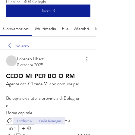
Pubblico
·
404 Colleghi
Iscriviti
Conversazioni
Multimedia
File
Membri
Info
Indietro
Lorenzo Liberti
Lorenzo Liberti
8 ottobre 2025
CEDO MI PER BO O RM
Agente cat. C1 cede Milano comune per
Bologna e valuto la provincia di Bologna 
o
Roma capitale
+
3
Lombardia
Emilia Romagna
1