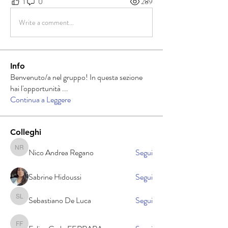
1
0
289
Write a comment...
Info
Benvenuto/a nel gruppo! In questa sezione
hai l'opportunità
...
Continua a Leggere
Colleghi
Nico Andrea Regano
Segui
Nico Andrea Regano
Sabrine Hidoussi
Segui
Sebastiano De Luca
Segui
Sebastiano De Luca
Felice Carlo FERRARA