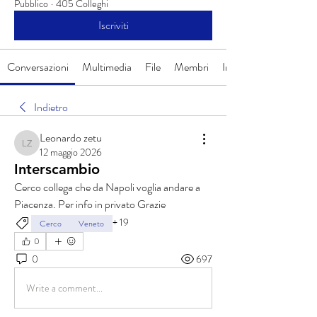
Pubblico
·
405 Colleghi
Iscriviti
Conversazioni
Multimedia
File
Membri
Info
Indietro
Leonardo zetu
Leonardo zetu
12 maggio 2026
Interscambio
Cerco collega che da Napoli voglia andare a 
Piacenza. Per info in privato Grazie 
+
19
Cerco
Veneto
0
0
697
Write a comment...