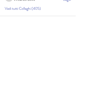
Vedi tutti Colleghi (405)
Cookie policy
Informativa sulla privacy
Copyright © 2025 lucidicrociera.com di Gabriele
Airoldi | Cod. Fisc. RLDGRL90D01A794K | Il materiale
contenuto nel sito è protetto da copyright: i
contenuti e tutto il codice software, sono di
proprietà esclusiva di Gabriele Airoldi. "Game Arena-