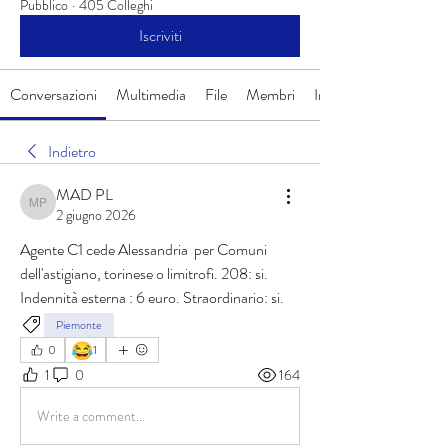
Pubblico
·
405 Colleghi
Iscriviti
Conversazioni
Multimedia
File
Membri
Info
Indietro
MAD PL
MAD PL
2 giugno 2026
Agente C1 cede Alessandria  per Comuni 
dell'astigiano, torinese o limitrofi. 208: si. 
Indennità esterna : 6 euro. Straordinario: si.
Piemonte
😂
0
1
1
0
164
Write a comment...