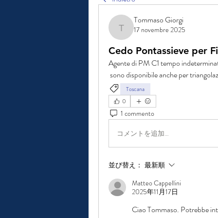
Tommaso Giorgi
17 novembre 2025
Tommaso Giorgi
Cedo Pontassieve per F
Agente di PM C1 tempo indeterminat
 sono disponibile anche per triangolaz
Toscana
0
1 commento
コメントを追加…
並び替え：
最新順
Matteo Cappellini
2025年11月17日
Ciao Tommaso. Potrebbe inte