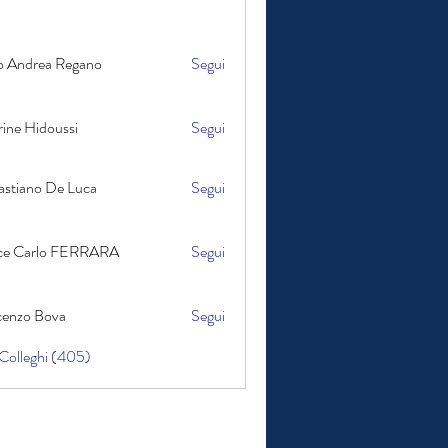
rea Regano
o Andrea Regano
Segui
ine Hidoussi
Segui
astiano De Luca
Segui
no De Luca
Carlo FERRARA
ice Carlo FERRARA
Segui
cenzo Bova
Segui
 Bova
 Colleghi (405)