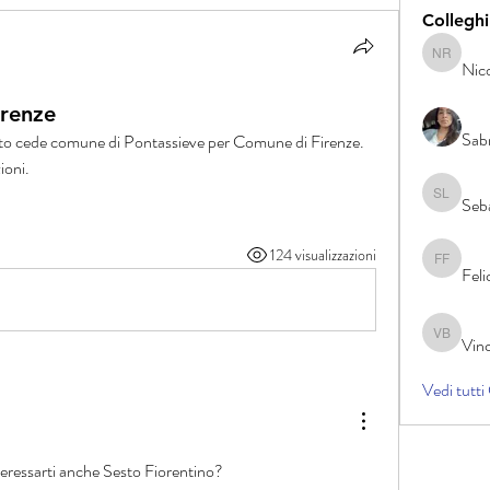
Colleghi
Nico And
Nic
irenze
Sabr
o cede comune di Pontassieve per Comune di Firenze.
ioni.
Seb
Sebastia
124 visualizzazioni
Felice 
Fel
Vin
Vincenzo
Vedi tutti
ressarti anche Sesto Fiorentino?