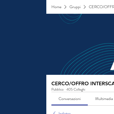
Home
Gruppi
CERCO/OFFR
CERCO/OFFRO INTERSC
Pubblico
·
405 Colleghi
Conversazioni
Multimedia
Indietro