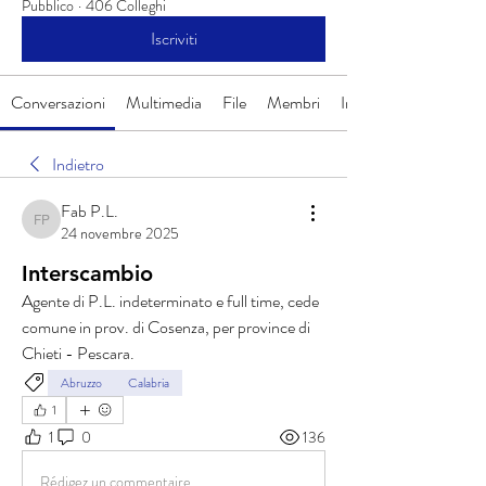
Pubblico
·
406 Colleghi
Iscriviti
Conversazioni
Multimedia
File
Membri
Info
Indietro
Fab P.L.
Fab P.L.
24 novembre 2025
Interscambio
Agente di P.L. indeterminato e full time, cede 
comune in prov. di Cosenza, per province di 
Chieti - Pescara.
Abruzzo
Calabria
1
1
0
136
Rédigez un commentaire...