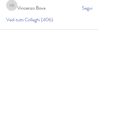
Vincenzo Bova
Segui
Vincenzo Bova
Vedi tutti Colleghi (406)
Cookie policy
Informativa sulla privacy
Copyright © 2025 lucidicrociera.com di Gabriele
Airoldi | Cod. Fisc. RLDGRL90D01A794K | Il materiale
contenuto nel sito è protetto da copyright: i
contenuti e tutto il codice software, sono di