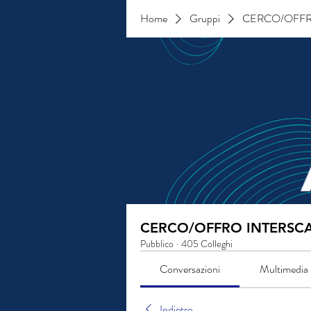
Home
Gruppi
CERCO/OFFR
CERCO/OFFRO INTERSC
Pubblico
·
405 Colleghi
Conversazioni
Multimedia
Indietro