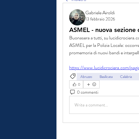
Gabriele Airoldi
13 febbraio 2026
ASMEL - nuova sezione de
Buonasera a tutti, su lucidicrociera.co
ASMEL per la Polizia Locale: occorrerà
promemoria di nuovi bandi e interpell
https://www.lucidicrociera.com/pag
Abruzzo
Basilicata
Calabria
0
0 commenti
Write a comment...