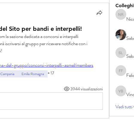
Colleghi
Nico And
Nic
l Sito per bandi e interpelli!
m la sezione dedicata a concorsi e interpelli 
Sabr
 iscriversi al gruppo per ricevere notifiche con i 
i!
Seb
Sebastia
ina-del-gruppo/concorsi-interpelli-asmel/members
+
17
Felice 
Campania
Emilia Romagna
Fel
3944 visualizzazioni
Vin
Vincenzo
Vedi tutti