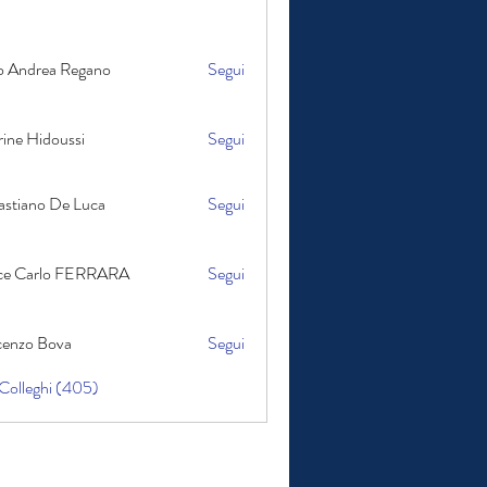
rea Regano
o Andrea Regano
Segui
ine Hidoussi
Segui
astiano De Luca
Segui
no De Luca
Carlo FERRARA
ice Carlo FERRARA
Segui
cenzo Bova
Segui
 Bova
 Colleghi (405)