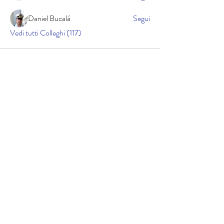
Daniel Bucalá
Segui
Vedi tutti Colleghi (117)
Cookie policy
Informativa sulla privacy
Copyright © 2025 lucidicrociera.com di Gabriele
Airoldi | Cod. Fisc. RLDGRL90D01A794K | Il materiale
contenuto nel sito è protetto da copyright: i
contenuti e tutto il codice software, sono di