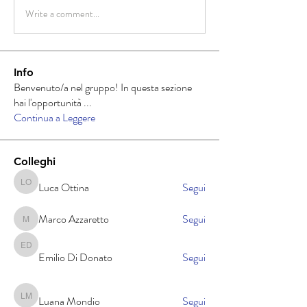
Write a comment...
Info
Benvenuto/a nel gruppo! In questa sezione
hai l'opportunità
...
Continua a Leggere
Colleghi
Luca Ottina
Segui
Luca Ottina
Marco Azzaretto
Segui
Marco Azzaretto
Emilio Di Donato
Emilio Di Donato
Segui
Luana Mondio
Segui
Luana Mondio