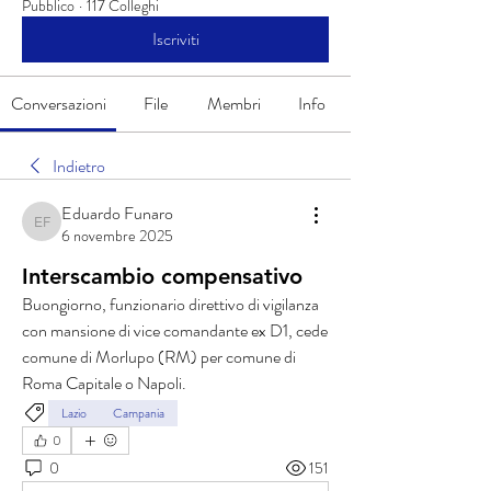
Pubblico
·
117 Colleghi
Iscriviti
Conversazioni
File
Membri
Info
Indietro
Eduardo Funaro
Eduardo Funaro
6 novembre 2025
Interscambio compensativo
Buongiorno, funzionario direttivo di vigilanza 
con mansione di vice comandante ex D1, cede 
comune di Morlupo (RM) per comune di 
Roma Capitale o Napoli. 
Lazio
Campania
0
0
151