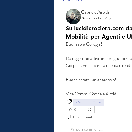
Gabriele Airoldi
28 settembre 2025
Su lucidicrociera.com 
Mobilità per Agenti e Uff
Buonasera Colleghi!
Da oggi sono attivi anche i gruppi relat
Ciò per semplificare la ricerca e rend
Buona serata, un abbraccio!
Vice Comm. Gabriele Airoldi
Cerco
Offro
0
0 commenti
Write a comment...