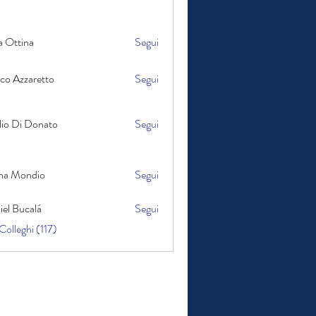
a Ottina
Segui
ina
co Azzaretto
Segui
zaretto
i Donato
lio Di Donato
Segui
na Mondio
Segui
ndio
iel Bucalá
Segui
 Colleghi (117)