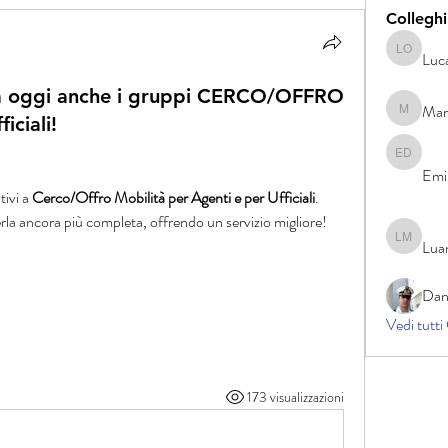
Colleghi
Luc
Luca Ott
da oggi anche i gruppi CERCO/OFFRO
Mar
Marco Az
iciali!
Emilio D
Emi
ivi a 
Cerco/Offro Mobilità per Agenti e per Ufficiali
.
erla ancora più completa, offrendo un servizio migliore!
Lua
Luana Mo
Dan
Vedi tutti
173 visualizzazioni