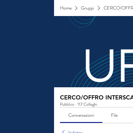
Home
Gruppi
CERCO/OFFR
CERCO/OFFRO INTERSCA
Pubblico
·
117 Colleghi
Conversazioni
File
Indietro