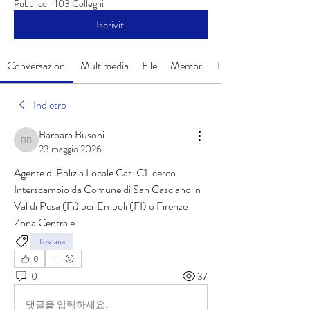
Pubblico
·
103 Colleghi
Iscriviti
Conversazioni
Multimedia
File
Membri
Info
Indietro
Barbara Busoni
Barbara Busoni
23 maggio 2026
Agente di Polizia Locale Cat. C1: cerco 
Interscambio da Comune di San Casciano in 
Val di Pesa (Fi) per Empoli (FI) o Firenze 
Zona Centrale.
Toscana
0
0
37
댓글을 입력하세요.