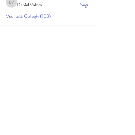
Daniel Valora
Segui
Daniel Valora
Vedi tutti Colleghi (103)
Cookie policy
Informativa sulla privacy
Copyright © 2025 lucidicrociera.com di Gabriele
Airoldi | Cod. Fisc. RLDGRL90D01A794K | Il materiale
contenuto nel sito è protetto da copyright: i
contenuti e tutto il codice software, sono di