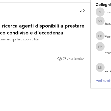
Colleghi
mar
marcoma
Ant
Antonia N
 ricerca agenti disponibili a prestare
lco condiviso e d'eccedenza
Enz
Enzo Bis
t
;inviare qui la disponibilità 
Francesc
Fra
27 visualizzazioni
Lor
Lorenzo 
Vedi tutti