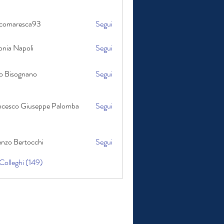
comaresca93
Segui
resca93
onia Napoli
Segui
apoli
o Bisognano
Segui
ognano
o Giuseppe Palomba
ncesco Giuseppe Palomba
Segui
enzo Bertocchi
Segui
Bertocchi
 Colleghi (149)