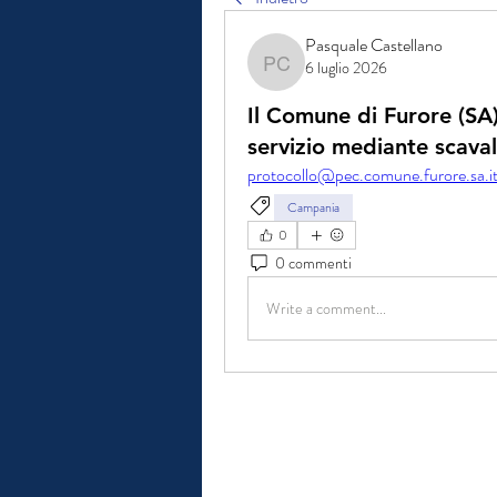
Pasquale Castellano
6 luglio 2026
Pasquale Castellano
Il Comune di Furore (SA)
servizio mediante scava
protocollo@pec.comune.furore.sa.i
Campania
0
0 commenti
Write a comment...