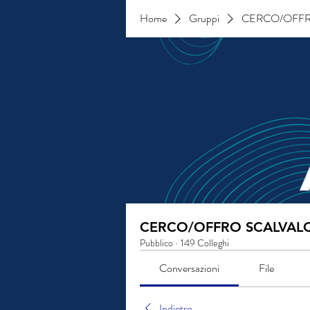
Home
Gruppi
CERCO/OFFR
CERCO/OFFRO SCALVAL
Pubblico
·
149 Colleghi
Conversazioni
File
Indietro