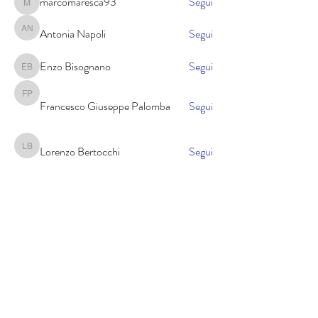
marcomaresca93
Segui
marcomaresca93
Antonia Napoli
Segui
Antonia Napoli
Enzo Bisognano
Segui
Enzo Bisognano
Francesco Giuseppe Palomba
Francesco Giuseppe Palomba
Segui
Lorenzo Bertocchi
Segui
Lorenzo Bertocchi
Vedi tutti Colleghi (149)