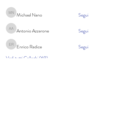
Michael Nano
Segui
Michael Nano
Antonio Azzarone
Segui
Antonio Azzarone
Enrico Radice
Segui
Enrico Radice
Vedi tutti Colleghi (69)
Cookie policy
Informativa sulla privacy