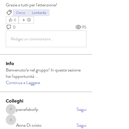
Grazie a tutti per l'attenzione!
Cerco
Lombardia
0
0
95
Rédigez un commentaire...
Info
Benvenuto/a nel gruppo! In questa sezione
hai l'opportunità
...
Continua a Leggere
Colleghi
pianafabiofp
Segui
pianafabiofp
Anna Di cristo
Anna Di cristo
Segui