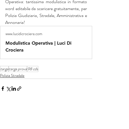
Operativa: tantissima modulistica in formato 
word editabile da scaricare gratuitamente, per 
Polizia Giudiziaria, Stradale, Amministrativa e 
Annonaria!
www.lucidicrociera.com
Modulistica Operativa | Luci Di
Crociera
targa
targa prova
98 cds
Polizia Stradale
Post recenti
Mostra tutti