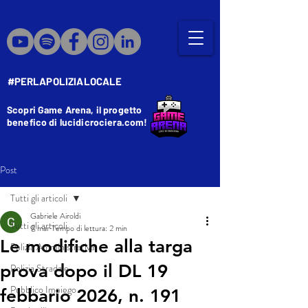
#PERLAPOLIZIALOCALE
Scopri Game Arena, il progetto
benefico di lucidicrociera.com!
Post
Tutti gli articoli
Gabriele Airoldi
Tutti gli articoli
9 mar
Tempo di lettura: 2 min
Le modifiche alla targa
Polizia Amministrativa
prova dopo il DL 19
Polizia Stradale
Pubblico Impiego
febbario 2026, n. 191