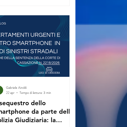
Gabriele Airoldi
22 apr
Tempo di lettura: 3 min
 sequestro dello
martphone da parte della
lizia Giudiziaria: la