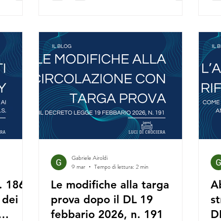
Gabriele Airoldi
9 mar
Tempo di lettura: 2 min
. 186
Le modifiche alla targa
Ab
 dei
prova dopo il DL 19
st
febbario 2026, n. 191
D