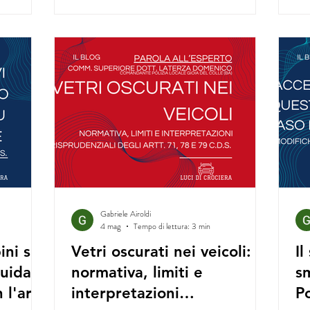
Gabriele Airoldi
4 mag
Tempo di lettura: 3 min
ini su
Vetri oscurati nei veicoli:
Il
guida
normativa, limiti e
s
 l'art.
interpretazioni
Po