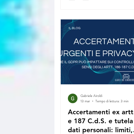
Gabriele Airoldi
13 mar
Tempo di lettura: 3 min
Accertamenti ex artt
e 187 C.d.S. e tutela
dati personali: limiti,