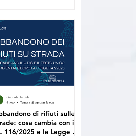
Gabriele Airoldi
6 mar
Tempo di lettura: 5 min
bandono di rifiuti sulle
rade: cosa cambia con il
L 116/2025 e la Legge di