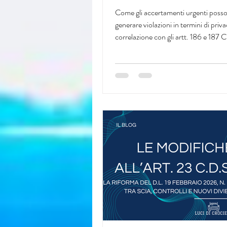
principi e responsabi
Come gli accertamenti urgenti poss
nel trattamento dei 
generare violazioni in termini di priva
correlazione con gli artt. 186 e 187 C
sanitari