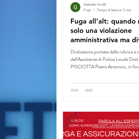
Gabriele Airoldi
9 apr
Tempo di lettura: 5 min
Fuga all’alt: quando
solo una violazione
amministrativa ma di
reato
Dodicesima puntata della rubrica a 
dell'Assistente di Polizia Locale Dott
PISCIOTTA Pietro Antonino, in forz
Polizia Locale di Trapani , che ha coin
Comm. Dott. Giuseppe CAPONIO, 
alla Polizia Locale di Foggia, per un
approfondimento riguardante la fatti
rilevanza penale introdotta dal com
dell'art. 192 C.d.S. Comm. Giusepp
CAPONIO "La circolare del Ministe
dell’Interno del 24 marzo 2026 ha chi
significato della modifica