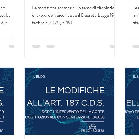
lità
c
ono
Le modifiche sostanziali in tema di circolazione
Le 
dati
cy. La
di prova dei veicoli dopo il Decreto Legge 19
mat
.d.S.
febbraio 2026, n. 191
rif
fat
vid
vio