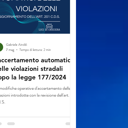
Gabriele Airoldi
7 mag
Tempo di lettura: 2 min
’accertamento automatico
lle violazioni stradali
opo la legge 177/2024
modifiche operative d'accertamento delle
lazioni introdotte con la revisione dell'art. 201
.S.