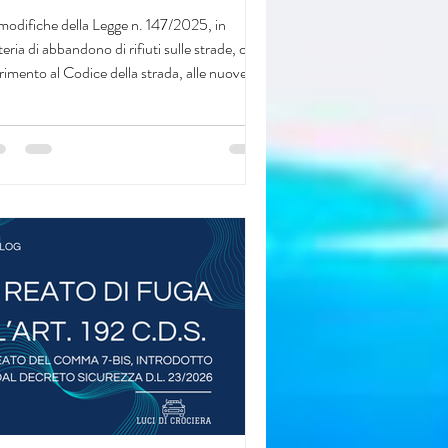
onversione 147/2025
modifiche della Legge n. 147/2025, in
eria di abbandono di rifiuti sulle strade, con
erimento al Codice della strada, alle nuove
tispecie sanzionatorie e all’utilizzo della
eosorveglianza per l’accertamento delle
lazioni