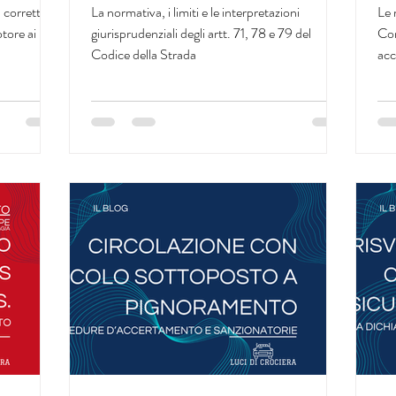
giurisprudenziali.
s
l corretto
La normativa, i limiti e le interpretazioni
Le 
C
otore ai
giurisprudenziali degli artt. 71, 78 e 79 del
Cor
Codice della Strada
acc
omi
con