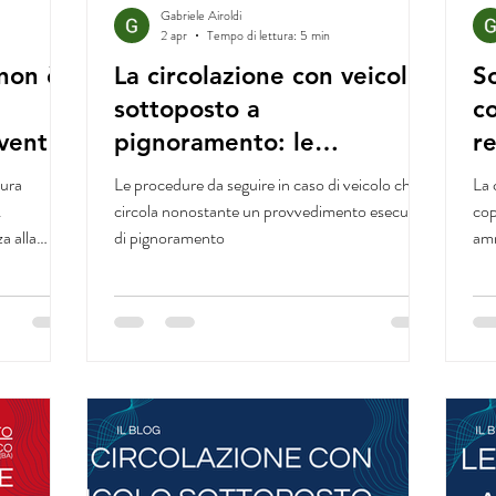
Gabriele Airoldi
2 apr
Tempo di lettura: 5 min
 non è
La circolazione con veicolo
S
sottoposto a
co
venta
pignoramento: le
r
procedure di accertamento
d
cura
Le procedure da seguire in caso di veicolo che
La 
D
.
circola nonostante un provvedimento esecutivo
cop
a alla
di pignoramento
amm
volto il
pen
in forza
44
specie di
ma 7-bis
e
ro
arito il