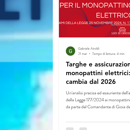
Gabriele Airoldi
21 mar
Tempo di lettura: 4 min
Targhe e assicurazio
monopattini elettrici
cambia dal 2026
Un'analisi precisa ed esauriente dell'a
della Legge 177/2024 ai monopattini e
da parte del Comandante di Gioia de
(BA), Comm. Superiore Laterza