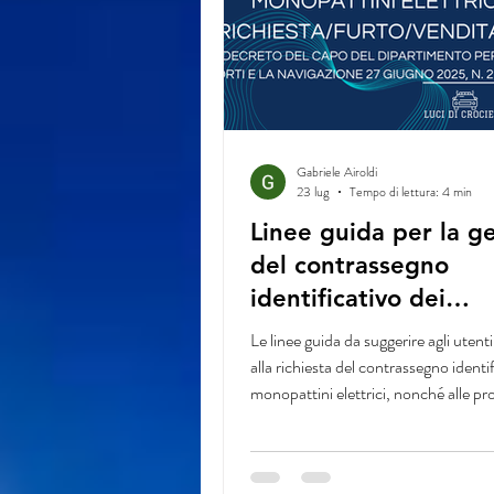
Gabriele Airoldi
23 lug
Tempo di lettura: 4 min
Linee guida per la g
del contrassegno
identificativo dei
monopattini elettrici
Le linee guida da suggerire agli utenti,
(richiesta/furto/vendi
alla richiesta del contrassegno identif
monopattini elettrici, nonché alle pr
caso di furto, smarrimento, deterio
vendita del veicolo.