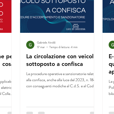
Gabriele Airoldi
17 mar
Tempo di lettura: 4 min
ne per
La circolazione con veicolo
E-
: cosa
sottoposto a confisca
qu
ap
Le procedure operative e sanzionatorie relative
alla confisca, anche alla luce del 2023, n. 184
pplicabilità
Le 
con conseguenti modiche al C.d.S. e al Codice
lettrici,
Pol
delle Assicurazioni
l Colle
bik