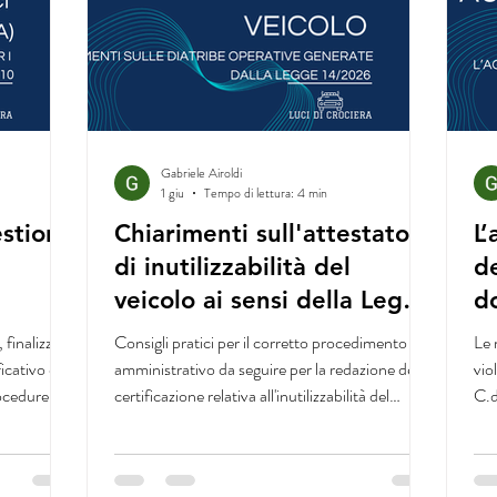
Gabriele Airoldi
1 giu
Tempo di lettura: 4 min
estione
Chiarimenti sull'attestato
L
di inutilizzabilità del
de
veicolo ai sensi della Legge
d
26 gennaio 2026, n. 14
 finalizzate
Consigli pratici per il corretto procedimento
Le 
ta)
icativo dei
amministrativo da seguire per la redazione della
vio
ocedure in
certificazione relativa all'inutilizzabilità del
C.d
ramento o
veicolo